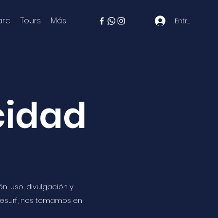
ard
Tours
Más
Entrar
cidad
n, uso, divulgación y
itesurf, nos tomamos en