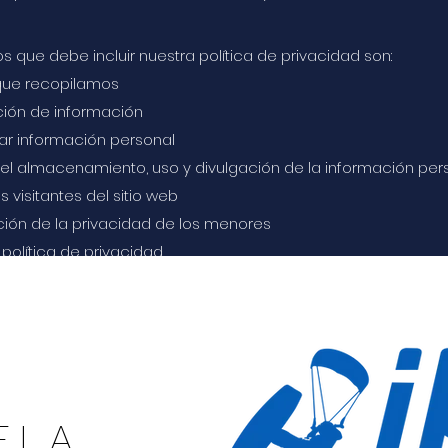
s que debe incluir nuestra política de privacidad son:
 que recopilamos
ción de información
ar información personal
el almacenamiento, uso y divulgación de la información per
 visitantes del sitio web
ción de la privacidad de los menores
 política de privacidad
acto
lles sobre cómo elaborar una política de privacidad, te r
obre el tema.
ELA
oporcionada en esta sección es de carácter general y no deb