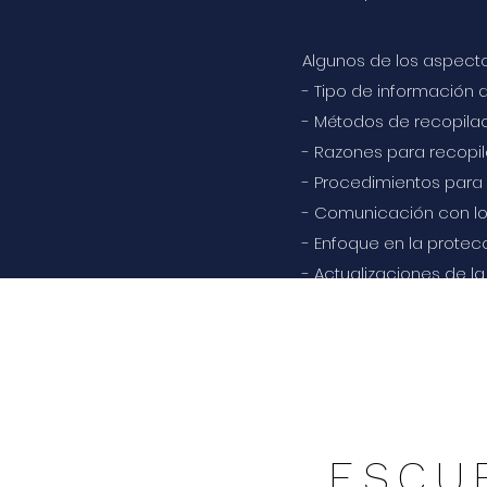
Algunos de los aspecto
- Tipo de información
- Métodos de recopila
- Razones para recopil
- Procedimientos para 
- Comunicación con los
- Enfoque en la protec
- Actualizaciones de la
- Información de cont
Para obtener más deta
recursos adicionales s
ESCU
Toda la información pr