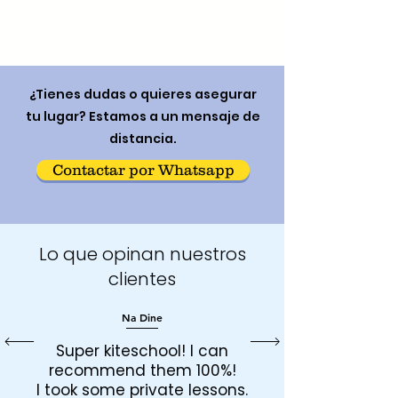
que parecen sacadas de otro
planeta. Pocas veces un paisaje
industrial resulta tan hermoso.
¿Tienes dudas o quieres asegurar
tu lugar? Estamos a un mensaje de
distancia.
Contactar por Whatsapp
Lo que opinan nuestros
clientes
Na Dine
Super kiteschool! I can
recommend them 100%!
I took some private lessons.