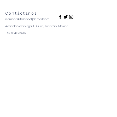
Contáctanos
elementskiteschool@gmail.com
Avenida Veraniega, El Cuyo, Yucatán, México.
+52 9841576987