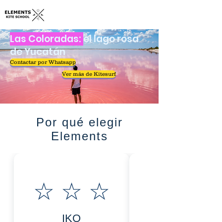
Las Coloradas:
el lago rosa
de Yucatán
Contactar por Whatsapp
Ver más de Kitesurf
Por qué elegir
Elements
☆ ☆ ☆
IKO