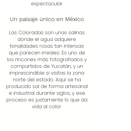
espectacular.
Un paisaje único en México
Las Coloradas son unas salinas
donde el agua adquiere
tonalidades rosas tan intensas
que parecen irreales. Es uno de
los rincones más fotografiados y
compartidos de Yucatán, y un
imprescindible si visitas la zona
norte del estado. Aquí se ha
producido sal de forma artesanal
e industrial durante siglos, y ese
proceso es justamente lo que da
vida al color.
El contraste entre el rosa del agua, el
blanco brillante de las montañas de
sal y el azul del cielo crea estampas