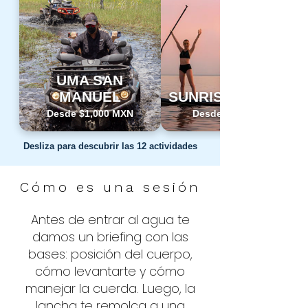
ver más
UMA SAN
MANUEL
SUNRISE PADDLE
Desde $1,000 MXN
Desde $700 MXN
Desliza para descubrir las 12 actividades
Cómo es una sesión
Antes de entrar al agua te
damos un briefing con las
bases: posición del cuerpo,
cómo levantarte y cómo
manejar la cuerda. Luego, la
lancha te remolca a una