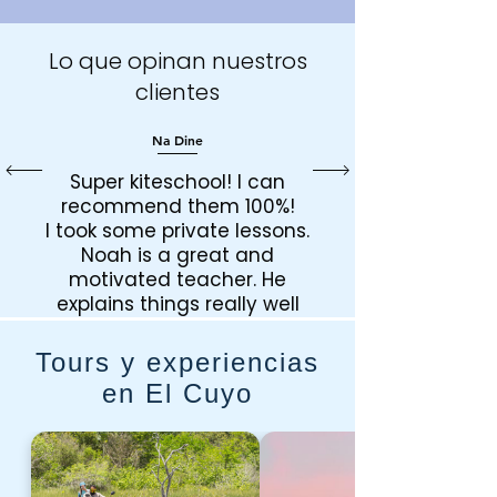
Lo que opinan nuestros
clientes
Na Dine
Super kiteschool! I can
recommend them 100%!
I took some private lessons.
Noah is a great and
motivated teacher. He
explains things really well
and gives you a lot of
confidence. He's also in a
Tours y experiencias
good mood and you can
en El Cuyo
feel how passionate he is
about the sport!
I really enjoyed it! Thank
you Noah!