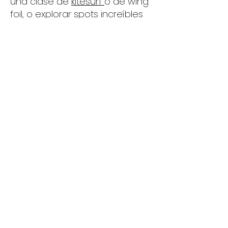
una clase de
kitesurf
o de wing
foil, o explorar spots increíbles
en un
kite trip
. El Cuyo es un
parque de juegos sobre el
agua.