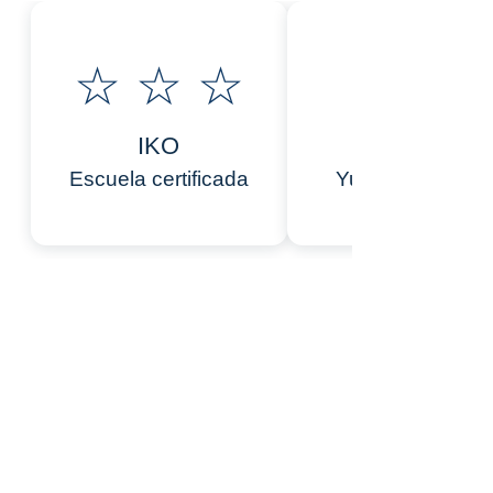
☆ ☆ ☆
IKO
Yucatán, Méxic
Escuela certificada
ESCUELA
CERTIFICADA
- El Cuyo -