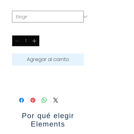
Tamaño
*
Cantidad
*
Agregar al carrito
Tabla ligera y duradera, ideal 
para principiantes y expertos.
Por qué elegir
Elements