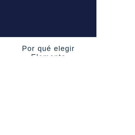
Por qué elegir
Elements
☆ ☆ ☆
IKO
Yucatán, Méxic
Escuela certificada